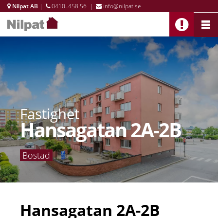
Nilpat AB
|
0410–458 56
|
info@nilpat.se
Fastighet
Hansagatan 2A-2B
Bostad
Hansagatan 2A-2B