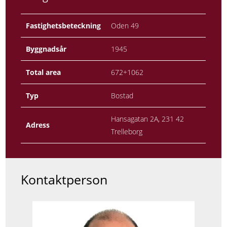
Fastighetsbeteckning
Oden 49
Byggnadsår
1945
Total area
672+1062
Typ
Bostad
Hansagatan 2A, 231 42
Adress
Trelleborg
Kontaktperson